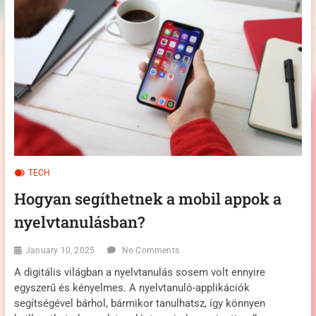
A
PLATFORM
TITKAI,
AMIK
SEGÍTENEK
SIKERES
VIDEÓT
KÉSZÍTENI
TECH
Hogyan segíthetnek a mobil appok a
nyelvtanulásban?
January 10, 2025
No Comments
A digitális világban a nyelvtanulás sosem volt ennyire
egyszerű és kényelmes. A nyelvtanuló-applikációk
segítségével bárhol, bármikor tanulhatsz, így könnyen