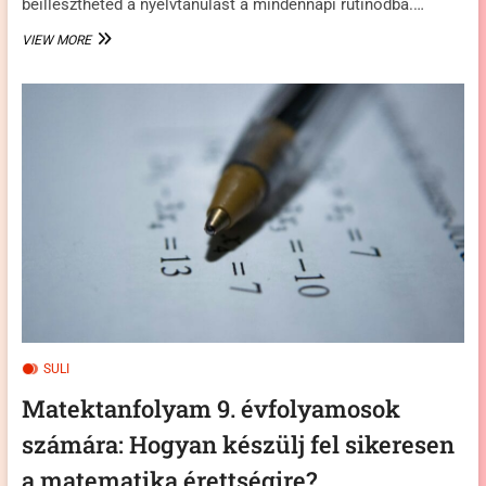
beillesztheted a nyelvtanulást a mindennapi rutinodba.…
HOGYAN
VIEW MORE
SEGÍTHETNEK
A
MOBIL
APPOK
A
NYELVTANULÁSBAN?
SULI
Matektanfolyam 9. évfolyamosok
számára: Hogyan készülj fel sikeresen
a matematika érettségire?