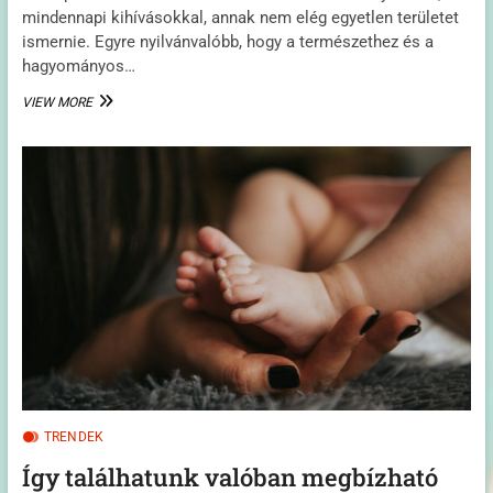
mindennapi kihívásokkal, annak nem elég egyetlen területet
ismernie. Egyre nyilvánvalóbb, hogy a természethez és a
hagyományos…
INDUL
VIEW MORE
A
PROGRAM,
AHOL
A
GYEREKEK
A
TÚLÉLÉSHEZ
KAPNAK
VALÓDI
TUDÁST
TRENDEK
Így találhatunk valóban megbízható