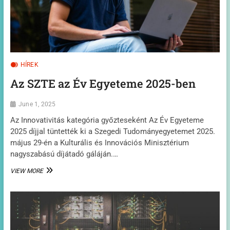
HÍREK
Az SZTE az Év Egyeteme 2025-ben
June 1, 2025
Az Innovativitás kategória győzteseként Az Év Egyeteme
2025 díjjal tüntették ki a Szegedi Tudományegyetemet 2025.
május 29-én a Kulturális és Innovációs Minisztérium
nagyszabású díjátadó gáláján.…
AZ
VIEW MORE
SZTE
AZ
ÉV
EGYETEME
2025-
BEN