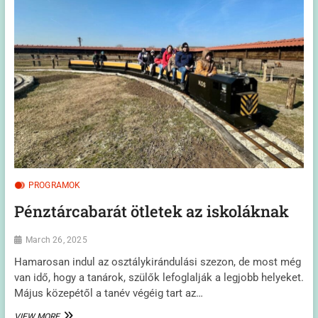
A
FINANCIAL
TIMES
LEGGYORSABBAN
NÖVEKVŐ
VÁLLALATAI
KÖZT
PROGRAMOK
Pénztárcabarát ötletek az iskoláknak
March 26, 2025
Hamarosan indul az osztálykirándulási szezon, de most még
van idő, hogy a tanárok, szülők lefoglalják a legjobb helyeket.
Május közepétől a tanév végéig tart az…
PÉNZTÁRCABARÁT
VIEW MORE