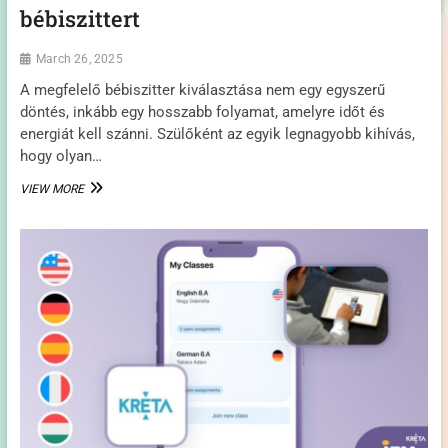
bébiszittert
March 26, 2025
A megfelelő bébiszitter kiválasztása nem egy egyszerű
döntés, inkább egy hosszabb folyamat, amelyre időt és
energiát kell szánni. Szülőként az egyik legnagyobb kihívás,
hogy olyan…
ÍGY
VIEW MORE
TALÁLHATUNK
VALÓBAN
MEGBÍZHATÓ
BÉBISZITTERT