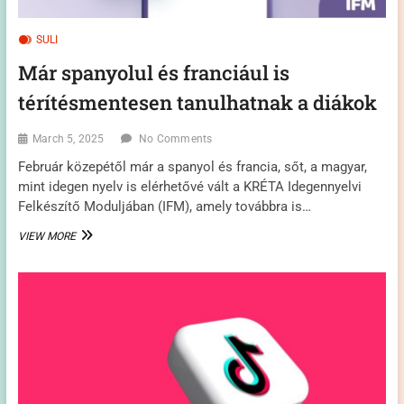
SULI
Már spanyolul és franciául is
térítésmentesen tanulhatnak a diákok
March 5, 2025
No Comments
Február közepétől már a spanyol és francia, sőt, a magyar,
mint idegen nyelv is elérhetővé vált a KRÉTA Idegennyelvi
Felkészítő Moduljában (IFM), amely továbbra is…
MÁR
VIEW MORE
SPANYOLUL
ÉS
FRANCIÁUL
IS
TÉRÍTÉSMENTESEN
TANULHATNAK
A
DIÁKOK