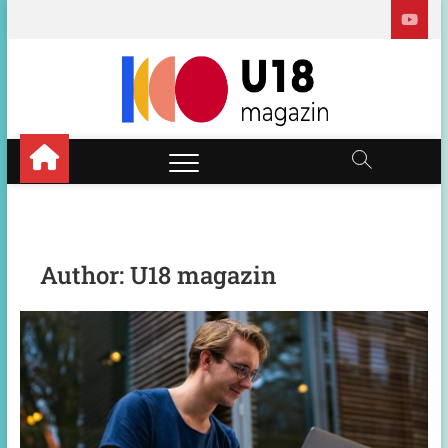
Skip
to
content
U18
U18 – A
KÖZÉPISKOLÁSOK
MAGAZINJA
Magazi
Author:
U18 magazin