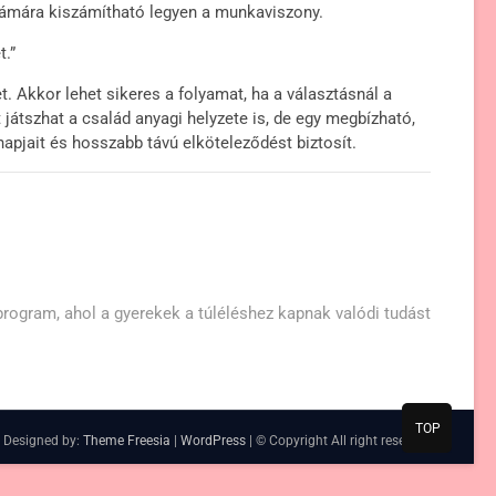
számára kiszámítható legyen a munkaviszony.
t.”
. Akkor lehet sikeres a folyamat, ha a választásnál a
 játszhat a család anyagi helyzete is, de egy megbízható,
nnapjait és hosszabb távú elköteleződést biztosít.
t
t:
 program, ahol a gyerekek a túléléshez kapnak valódi tudást
TOP
 Designed by:
Theme Freesia
|
WordPress
| © Copyright All right reserved