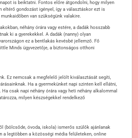
anapot is beiktatni. Fontos előre átgondolni, hogy milyen
 eltérő gondozást igényel, így a választáskor ezt is
jes munkaidőben van szükségünk valakire.
szakokban, néhány órára vagy estére, a dadák hosszabb
atnak ki a gyerekekkel. A dadák (nanny) olyan
yarországon ez a bentlakás kevésbé jellemző. Fő
ittle Minds ügyvezetője, a biztonságos otthoni
. Ez nemcsak a megfelelő jelölt kiválasztását segíti,
árásainknak. Ha a gyermekünket napi szinten kell ellátni,
s. Ha csak napi néhány órára vagy heti néhány alkalommal
határozza, milyen készségekkel rendelkező
l (bölcsőde, óvoda, iskola) ismerős szülők ajánlanak
n a legtöbben a közösségi média felületeken, online