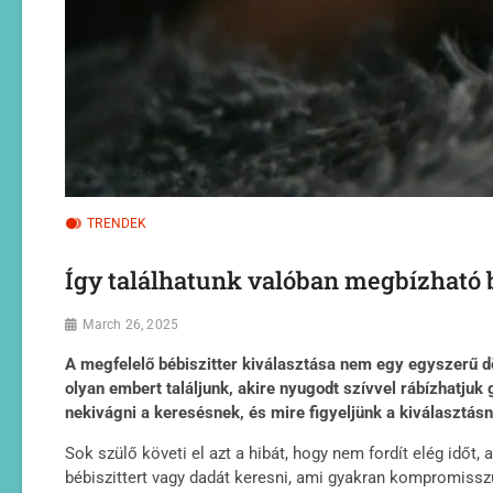
TRENDEK
Így találhatunk valóban megbízható b
March 26, 2025
A megfelelő bébiszitter kiválasztása nem egy egyszerű dö
olyan embert találjunk, akire nyugodt szívvel rábízhatj
nekivágni a keresésnek, és mire figyeljünk a kiválasztásn
Sok szülő követi el azt a hibát, hogy nem fordít elég időt
bébiszittert vagy dadát keresni, ami gyakran kompromisszu