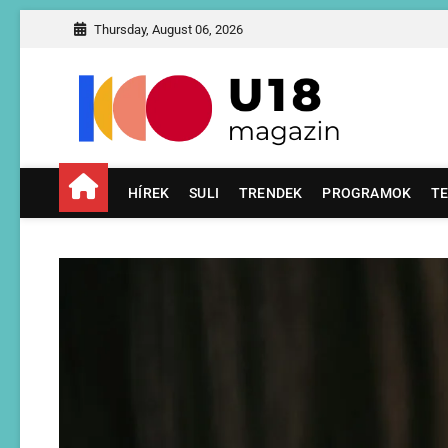
Skip
Thursday, August 06, 2026
to
content
U18 M
U18 – A KÖZÉP
HÍREK
SULI
TRENDEK
PROGRAMOK
T