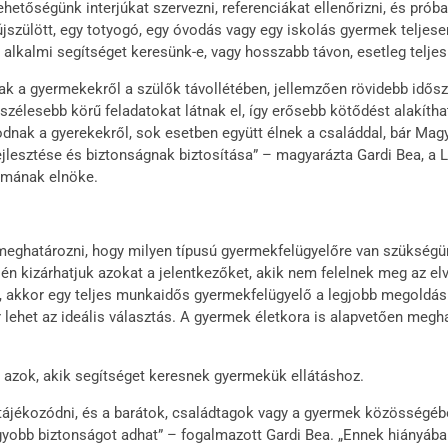
lehetőségünk interjúkat szervezni, referenciákat ellenőrizni, és prób
jszülött, egy totyogó, egy óvodás vagy egy iskolás gyermek teljesen
ogy alkalmi segítséget keresünk-e, vagy hosszabb távon, esetleg tel
nak a gyermekekről a szülők távollétében, jellemzően rövidebb idő
 szélesebb körű feladatokat látnak el, így erősebb kötődést alakíth
nak a gyerekekről, sok esetben együtt élnek a családdal, bár Mag
ejlesztése és biztonságnak biztosítása” – magyarázta Gardi Bea, a L
umának elnöke.
ghatározni, hogy milyen típusú gyermekfelügyelőre van szükségünk
én kizárhatjuk azokat a jelentkezőket, akik nem felelnek meg az elv
k, akkor egy teljes munkaidős gyermekfelügyelő a legjobb megoldá
 lehet az ideális választás. A gyermek életkora is alapvetően meg
azok, akik segítséget keresnek gyermekük ellátáshoz.
tájékozódni, és a barátok, családtagok vagy a gyermek közösségébő
agyobb biztonságot adhat” – fogalmazott Gardi Bea. „Ennek hiányába