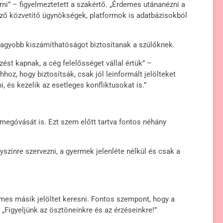
rni” – figyelmeztetett a szakértő. „Érdemes utánanézni a
önböző közvetítő ügynökségek, platformok is adatbázisokból
t nagyobb kiszámíthatóságot biztosítanak a szülőknek.
ést kapnak, a cég felelősséget vállal értük” –
oz, hogy biztosítsák, csak jól leinformált jelölteket
, és kezelik az esetleges konfliktusokat is.”
megóvását is. Ezt szem előtt tartva fontos néhány
zínre szervezni, a gyermek jelenléte nélkül és csak a
mes másik jelöltet keresni. Fontos szempont, hogy a
 „Figyeljünk az ösztöneinkre és az érzéseinkre!”