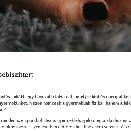
ébiszittert
ntés, inkább egy hosszabb folyamat, amelyre időt és energiát kell
uk gyermekünket, hiszen nemcsak a gyermekünk fizikai, hanem a lel
ál?
, a minden szempontból ideális gyermekfelügyelő megtaláláshoz és cs
mokhoz vezet. Ilyen esetben előfordulhat, hogy nem vesszük észre a