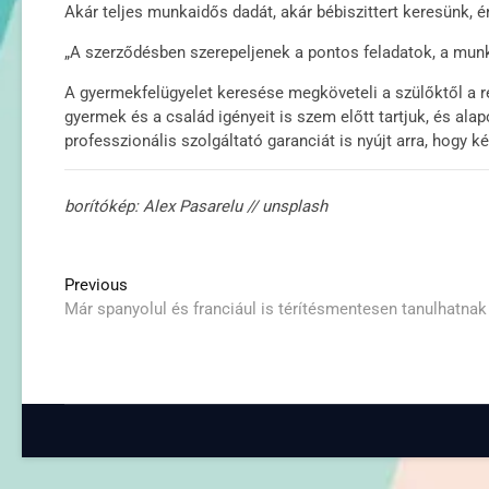
Akár teljes munkaidős dadát, akár bébiszittert keresünk, 
„A szerződésben szerepeljenek a pontos feladatok, a munk
A gyermekfelügyelet keresése megköveteli a szülőktől a ré
gyermek és a család igényeit is szem előtt tartjuk, és alap
professzionális szolgáltató garanciát is nyújt arra, hogy k
borítókép: Alex Pasarelu // unsplash
Post
Previous
Previous
post:
Már spanyolul és franciául is térítésmentesen tanulhatnak
navigation