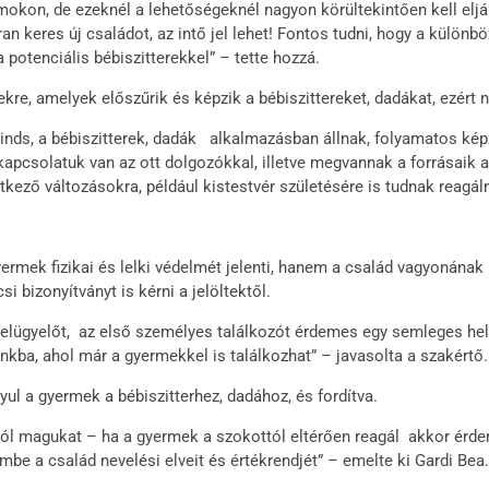
mokon, de ezeknél a lehetőségeknél nagyon körültekintően kell eljá
yakran keres új családot, az intő jel lehet! Fontos tudni, hogy a kül
potenciális bébiszitterekkel” – tette hozzá.
gekre, amelyek előszűrik és képzik a bébiszittereket, dadákat, ezér
Minds, a bébiszitterek, dadák alkalmazásban állnak, folyamatos képz
pcsolatuk van az ott dolgozókkal, illetve megvannak a forrásaik ahh
ező változásokra, például kistestvér születésére is tudnak reagálni
rmek fizikai és lelki védelmét jelenti, hanem a család vagyonának 
i bizonyítványt is kérni a jelöltektől.
elügyelőt, az első személyes találkozót érdemes egy semleges helys
nkba, ahol már a gyermekkel is találkozhat” – javasolta a szakértő.
ul a gyermek a bébiszitterhez, dadához, és fordítva.
jól magukat – ha a gyermek a szokottól eltérően reagál akkor érde
e a család nevelési elveit és értékrendjét” – emelte ki Gardi Bea.