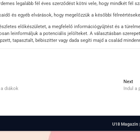
érdemes legalább fél éves szerződést kötni vele, hogy mindkét fél 
aidő és egyéb elvárások, hogy megelőzzük a későbbi félreértéseke
szletes előkészületet, a megfelelő információgyűjtést és a türelmet
osan leinformáljuk a potenciális jelölteket. A választásban szerepet
épzett, tapasztalt, bébiszitter vagy dada segíti majd a család minde
Nex
Next
pos
 a diákok
Indul a
U18 Magazin
|