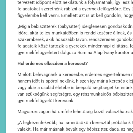
tervezett időpont előtt nekilátunk a folyamatnak, így lesz 
feladatokat szeretnénk rábízni a gyermekfelügyelőre. Egy ú
figyelembe kell venni. Emellett azt is át kell gondolni, h
„Míg a bébiszitterek (babysitter) ideiglenesen gondoskod
időre, akár teljes munkaidőben is rendelkezésre állnak, és
szakemberek, akik hosszabb távon, rendszeresen gondokod
feladataik közé tartozik a gyerekek mindennapi ellátása, f
gyermekfelügyeletért dolgozó Rumina Alapítvány kuratóri
Hol érdemes elkezdeni a keresést?
Mielőtt belevágnánk a keresésbe, érdemes egyértelműen me
hanem időt is spórol nekünk, hiszen így már a keresés elej
vagy akár a család életébe is beépülő segítséget keresün
van szükségünk segítségre, egy részmunkaidős bébiszitter
gyermekfelügyelőt keresünk.
Magyarországon háromféle lehetőség közül választhatnak 
„A legkézenfekvőbb, ha ismerősökön keresztül próbálunk 
valakit. Ha már másnak bevált egy bébiszitter, dada, az n