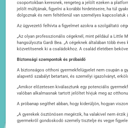
csoportokban keresnek, rengeteg a jelölt ezeken a platfor
jelölt múltjának, figyelni a korábbi hirdetéseire, ha túl g
dolgoznak és nem feltétlenül van személyes kapcsolatuk a 
Az ügyvezető felhívta a figyelmet azokra a szolgáltató cé
„Az olyan professzionális cégeknél, mint például a Little 
hangsúlyozta Gardi Bea. „A cégeknek általában több éves ka
közvetítsenek ki a családokhoz. A család életében bekövetk
Biztonsági szempontok és próbaidő
A biztonságos otthoni gyermekfelügyelet nem csupán a gye
alapvető szabályt betartani, és személyi igazolványt, erkölcs
„Amikor előzetesen kiválasztunk egy potenciális gyermekf
valóban alkalmasnak tartott jelöltet hívjuk meg az otthonu
A próbanap segíthet abban, hogy kiderüljön, hogyan viszony
„A gyerekek ösztönösen megérzik, ha valakivel nem érzik 
gyermekről gondoskodó személy tisztelje és vegye figyelemb