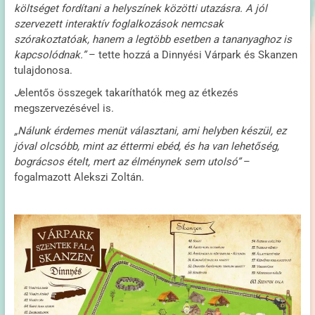
költséget fordítani a helyszínek közötti utazásra. A jól
szervezett interaktív foglalkozások nemcsak
szórakoztatóak, hanem a legtöbb esetben a tananyaghoz is
kapcsolódnak.”
– tette hozzá a Dinnyési Várpark és Skanzen
tulajdonosa.
J
elentős összegek takaríthatók meg az étkezés
megszervezésével is.
„Nálunk érdemes menüt választani, ami helyben készül, ez
jóval olcsóbb, mint az éttermi ebéd, és ha van lehetőség,
bográcsos ételt, mert az élménynek sem utolsó”
–
fogalmazott Alekszi Zoltán.