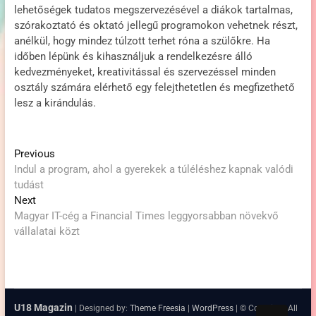
lehetőségek tudatos megszervezésével a diákok tartalmas,
szórakoztató és oktató jellegű programokon vehetnek részt,
anélkül, hogy mindez túlzott terhet róna a szülőkre. Ha
időben lépünk és kihasználjuk a rendelkezésre álló
kedvezményeket, kreativitással és szervezéssel minden
osztály számára elérhető egy felejthetetlen és megfizethető
lesz a kirándulás.
Post
Previous
Previous
post:
Indul a program, ahol a gyerekek a túléléshez kapnak valódi
navigation
tudást
Next
Next
post:
Magyar IT-cég a Financial Times leggyorsabban növekvő
vállalatai közt
U18 Magazin
| Designed by:
Theme Freesia
|
WordPress
| © Copyright All