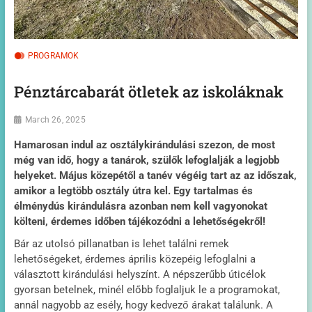
PROGRAMOK
Pénztárcabarát ötletek az iskoláknak
March 26, 2025
Hamarosan indul az osztálykirándulási szezon, de most
még van idő, hogy a tanárok, szülők lefoglalják a legjobb
helyeket. Május közepétől a tanév végéig tart az az időszak,
amikor a legtöbb osztály útra kel. Egy tartalmas és
élménydús kirándulásra azonban nem kell vagyonokat
költeni, érdemes időben tájékozódni a lehetőségekről!
Bár az utolsó pillanatban is lehet találni remek
lehetőségeket, érdemes április közepéig lefoglalni a
választott kirándulási helyszínt. A népszerűbb úticélok
gyorsan betelnek, minél előbb foglaljuk le a programokat,
annál nagyobb az esély, hogy kedvező árakat találunk. A