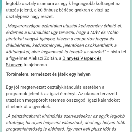
legtöbb osztály számára az egyik legnagyobb költséget az
utazás jelenti, a különbusz bérlése gyakran elviszi az
osztálypénz nagy részét.
„Magyarországon számtalan utazási kedvezmény érhető el,
érdemes a kirándulást úgy tervezni, hogy a MÁV és Volán
járatokat vegyük igénybe, hiszen a csoportos jegyek és
diákbérletek, kedvezmények, jelentősen csökkenthetik a
költségeket, akár ingyenessé is tehetik az utazást”
– hívta fel
a figyelmet Alekszi Zoltán, a
Dinnyési Várpark és
Skanzen
tulajdonosa.
Történelem, természet és játék egy helyen
Egy jól megtervezett osztálykirándulás esetében a
programok jelentik az igazi élményt. Az okosan tervezett
utazáson megspórolt tetemes összegből igazi kalandokat
élhetnek át a gyerekek.
„A pénztárcabarát kirándulás szervezésekor az egyik legjobb
stratégia, ha olyan helyszínt választunk, ahol egy helyen több
programlehetőség is elérhető. Így nem kell plusz időt és